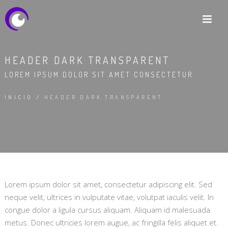
HEADER DARK TRANSPARENT
LOREM IPSUM DOLOR SIT AMET CONSECTETUR
INICIO
/
HEADER DARK TRANSPARENT
Lorem ipsum dolor sit amet, consectetur adipiscing elit. Sed
neque velit, ultrices in vulputate vitae, volutpat iaculis velit. In
congue dolor a ligula cursus aliquam. Aliquam id malesuada
metus. Donec ultricies lorem augue, ac fringilla felis aliquet et.