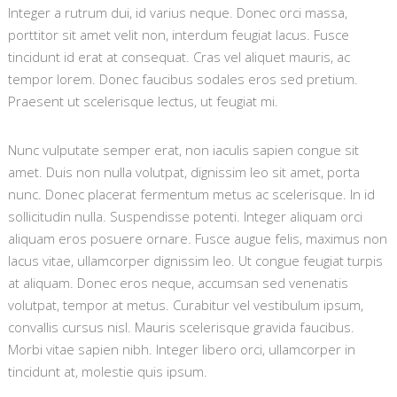
Integer a rutrum dui, id varius neque. Donec orci massa,
porttitor sit amet velit non, interdum feugiat lacus. Fusce
tincidunt id erat at consequat. Cras vel aliquet mauris, ac
tempor lorem. Donec faucibus sodales eros sed pretium.
Praesent ut scelerisque lectus, ut feugiat mi.
Nunc vulputate semper erat, non iaculis sapien congue sit
amet. Duis non nulla volutpat, dignissim leo sit amet, porta
nunc. Donec placerat fermentum metus ac scelerisque. In id
sollicitudin nulla. Suspendisse potenti. Integer aliquam orci
aliquam eros posuere ornare. Fusce augue felis, maximus non
lacus vitae, ullamcorper dignissim leo. Ut congue feugiat turpis
at aliquam. Donec eros neque, accumsan sed venenatis
volutpat, tempor at metus. Curabitur vel vestibulum ipsum,
convallis cursus nisl. Mauris scelerisque gravida faucibus.
Morbi vitae sapien nibh. Integer libero orci, ullamcorper in
tincidunt at, molestie quis ipsum.