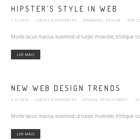
HIPSTER’S STYLE IN WEB
1.12.2014
LENTES.DIVERXENTES
BRANDING
,
DESIGN
SEN C
Morbi lacus massa, euismod ut turpis molestie, tristique s
LER MÁIS
NEW WEB DESIGN TRENDS
4.10.2014
LENTES.DIVERXENTES
DESIGN
,
DEVELOPMENT
S
Morbi lacus massa, euismod ut turpis molestie, tristique s
LER MÁIS