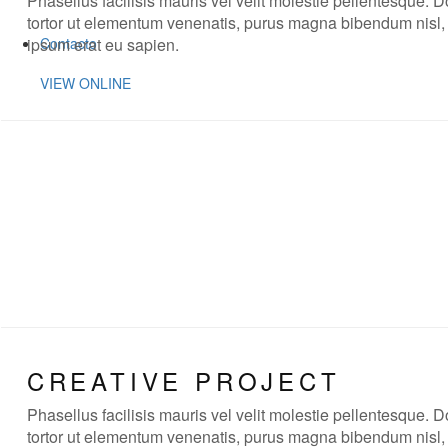
Phasellus facilisis mauris vel velit molestie pellentesque. 
tortor ut elementum venenatis, purus magna bibendum nisl
ipsum erat eu sapien.
Contacto
VIEW ONLINE
CREATIVE PROJECT
Phasellus facilisis mauris vel velit molestie pellentesque. 
tortor ut elementum venenatis, purus magna bibendum nisl